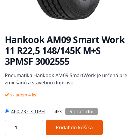
Hankook AM09 Smart Work
11 R22,5 148/145K M+S
3PMSF 3002555
Popis
Pneumatika Hankook AM09 SmartWork je určená pre
zmiešanú a stavebnú dopravu.
skladom 4 ks
460,73 € s DPH
4ks
9 prac. dni
Pridať do košíka