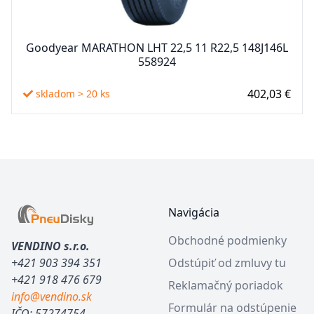
Goodyear MARATHON LHT 22,5 11 R22,5 148J146L
558924
402,03 €
skladom > 20 ks
Footer
Navigácia
Obchodné podmienky
VENDINO s.r.o.
+421 903 394 351
Odstúpiť od zmluvy tu
+421 918 476 679
Reklamačný poriadok
info@vendino.sk
Formulár na odstúpenie
IČO: 57274754