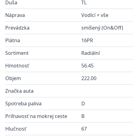
Duša
TL
Náprava
Vodící + vše
Prevádzka
smíšený (On&Off)
Plátna
16PR
Sortiment
Radiální
Hmotnosť
56.45
Objem
222.00
Značka auta
Spotreba paliva
D
Priľnavosť na mokrej ceste
B
Hlučnosť
67