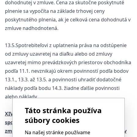
dohodnutej v zmluve. Cena za skutočne poskytnuté
plnenie sa vypočíta na základe trhovej ceny
poskytnutého plnenia, ak je celková cena dohodnutá v
zmluve nadhodnotená.
13.5.Spotrebiteľovi z uplatnenia práva na odstúpenie
od zmluvy uzavretej na diaľku alebo od zmluvy
uzavretej mimo prevádzkových priestorov obchodníka
podľa 11.1. nevznikajú okrem povinností podľa bodov
13.1., 13.3. až 13.5. a povinnosti uhradiť dodatočné
náklady podľa bodu 14.3. žiadne ďalšie povinnosti
alebo náklady.
Táto stránka používa
XIV.Práva a povinnosti obchodníka po odstúpení
súbory cookies
spotrebiteľa od zmluvy uzavretej na diaľku a od
zmluvy uzavretej mimo prevádzkových priestorov
Na našej stránke používame