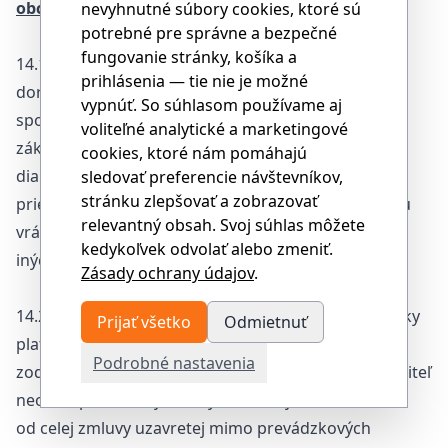
obchodníka
nevyhnutné súbory cookies, ktoré sú
potrebné pre správne a bezpečné
fungovanie stránky, košíka a
14.1.Obchodník je povinný do 14 dní odo dňa
prihlásenia — tie nie je možné
doručenia oznámenia o odstúpení od zmluvy vrátiť
vypnúť. So súhlasom používame aj
spotrebiteľovi všetky platby, ktoré od neho prijal na
voliteľné analytické a marketingové
základe alebo v súvislosti so zmluvou uzavretou na
cookies, ktoré nám pomáhajú
diaľku, zmluvou uzavretou mimo prevádzkových
sledovať preferencie návštevníkov,
stránku zlepšovať a zobrazovať
priestorov obchodníka alebo s doplnkovou zmluvou
relevantný obsah. Svoj súhlas môžete
vrátane nákladov na dopravu, dodanie, poštovné a
kedykoľvek odvolať alebo zmeniť.
iných nákladov a poplatkov.
Zásady ochrany údajov
.
14.2.Obchodník je povinný vrátiť spotrebiteľovi všetky
Prijať všetko
Odmietnuť
platby podľa odseku bodu 14.1. v rozsahu
Podrobné nastavenia
zodpovedajúcom odstúpeniu od zmluvy, ak spotrebiteľ
neodstúpil od celej zmluvy uzavretej na diaľku alebo
od celej zmluvy uzavretej mimo prevádzkových