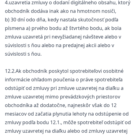
4.uzavretia zmluvy o dodaní digitálneho obsahu, ktorý
obchodník dodáva inak ako na hmotnom nosiči,
b) 30 dní odo dňa, kedy nastala skutočnosť podľa
písmena a) prvého bodu až štvrtého bodu, ak bola
zmluva uzavretá pri nevyžiadanej návšteve alebo v
súvislosti s ňou alebo na predajnej akcii alebo v
súvislosti s ňou.
12.2.Ak obchodník poskytol spotrebiteľovi osobitné
informácie ohľadom poučenia o práve spotrebiteľa
odstúpiť od zmluvy pri zmluve uzavretej na diaľku a
zmluve uzavretej mimo prevádzkových priestorov
obchodníka až dodatočne, najneskôr však do 12
mesiacov od začatia plynutia lehoty na odstúpenie od
zmluvy podľa bodu 12.1., môže spotrebiteľ odstúpiť od
zmluvy uzavretej na diaľku alebo od zmluvy uzavretej