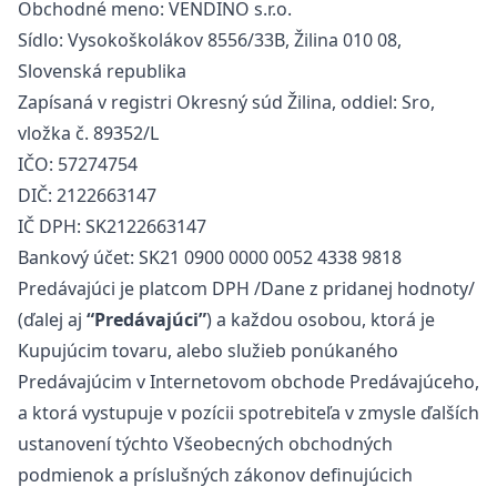
Obchodné meno: VENDINO s.r.o.
Sídlo: Vysokoškolákov 8556/33B, Žilina 010 08,
Slovenská republika
Zapísaná v registri Okresný súd Žilina, oddiel: Sro,
vložka č. 89352/L
IČO: 57274754
DIČ: 2122663147
IČ DPH: SK2122663147
Bankový účet: SK21 0900 0000 0052 4338 9818
Predávajúci je platcom DPH /Dane z pridanej hodnoty/
(ďalej aj
“Predávajúci”
) a každou osobou, ktorá je
Kupujúcim tovaru, alebo služieb ponúkaného
Predávajúcim v Internetovom obchode Predávajúceho,
a ktorá vystupuje v pozícii spotrebiteľa v zmysle ďalších
ustanovení týchto Všeobecných obchodných
podmienok a príslušných zákonov definujúcich