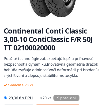
Continental Conti Classic
3,00-10 ContiClassic F/R 50J
TT 02100020000
Popis
Použité technológie zabezpečujú lepšiu priľnavosť,
bezpečnosť a dynamiku.Inovatívna geometria drážok
behúňa zvyšuje odolnosť voči deformácii pri brzdení a
zrýchľovaní a zlepšuje stabilitu motocykla.
skladom > 20 ks
29,36 € s DPH
>20 ks
9 prac. dni