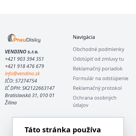
Footer
Navigácia
Obchodné podmienky
VENDINO s.r.o.
+421 903 394 351
Odstúpiť od zmluvy tu
+421 918 476 679
Reklamačný poriadok
info@vendino.sk
Formulár na odstúpenie
IČO: 57274754
IČ DPH: SK2122663147
Reklamačný protokol
Bratislavská 31, 010 01
Ochrana osobných
Žilina
údajov
Táto stránka používa